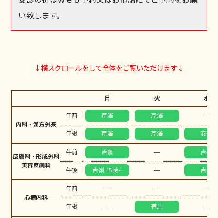
い致します。
↓横スクロールをして全体をご覧いただけます↓
月
火
水
—
午前
芹澤
芹澤
内科・漢方外来
午後
芹澤
芹澤
安達
—
午前
吉嶺
吉嶺
皮膚科・形成外科
美容皮膚科
—
午後
吉嶺 15時~
吉嶺
—
—
—
午前
心療内科
—
—
午後
有馬